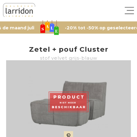
aand juli
-20% tot -50% op geselecteerde arti
Zetel + pouf Cluster
stof velvet grijs-blauw