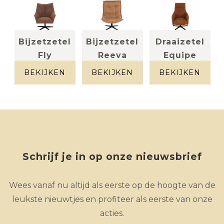
l
Bijzetzetel
Bijzetzetel
Draaizetel
L
Fly
Reeva
Equipe
stof
leder
(halfhoge...
roodbruin
cognac
BEKIJKEN
BEKIJKEN
BEKIJKEN
gespikkeld
leder aniline
cognacbruin
Schrijf je in op onze nieuwsbrief
Wees vanaf nu altijd als eerste op de hoogte van de
leukste nieuwtjes en profiteer als eerste van onze
acties.