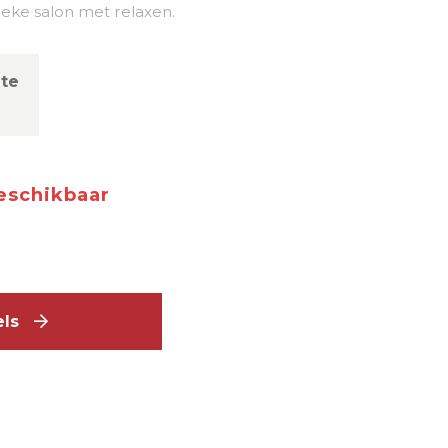
ieke salon met relaxen.
te
m
beschikbaar
tels