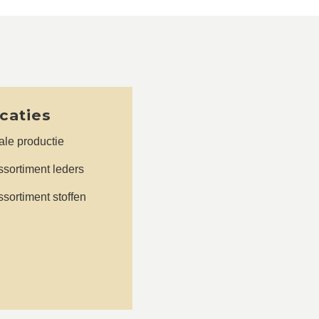
icaties
le productie
sortiment leders
sortiment stoffen