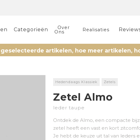
Over
len
Categorieën
Review
Realisaties
Ons
ecteerde artikelen, hoe meer artikelen, hoe mee
Hedendaags Klassiek
Zetels
Zetel Almo
leder taupe
Ontdek de Almo, een compacte bijzet
zetel heeft een vast en kort zitcom
Je hebt de keuze uit tal van leders e