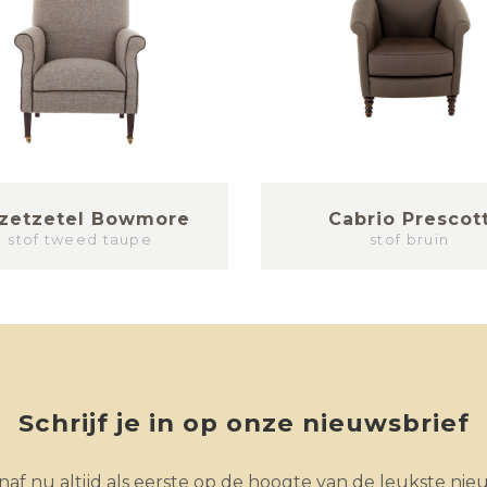
jzetzetel Bowmore
Cabrio Prescot
stof tweed taupe
stof bruin
Schrijf je in op onze nieuwsbrief
af nu altijd als eerste op de hoogte van de leukste nie