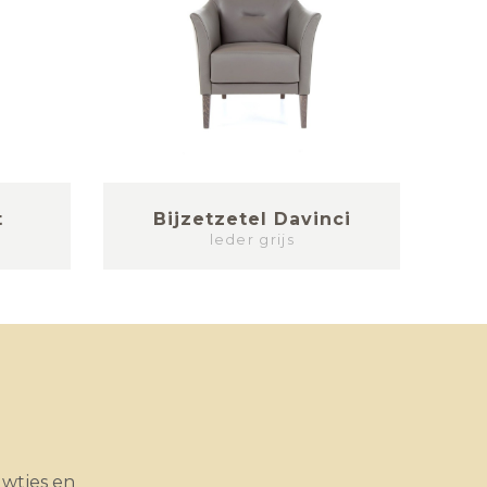
t
Bijzetzetel Davinci
Hog
leder grijs
uwtjes en