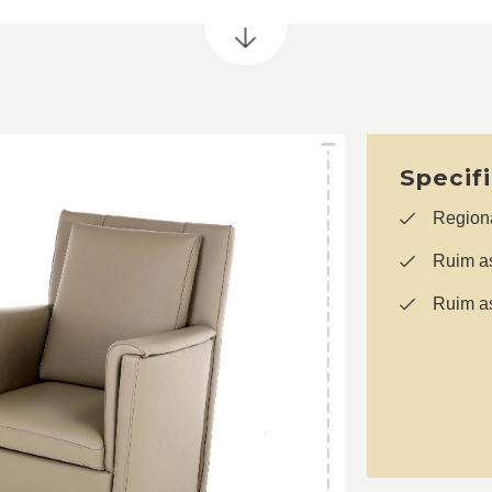
Specif
Regiona
Ruim as
Ruim as