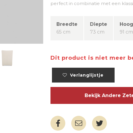
perfect in combinatie met een klass
Breedte
Diepte
Hoog
65 cm
73 cm
91 c
Dit product is niet meer 
Verlanglijstje
Bekijk Andere Ze