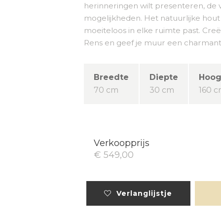
herinneringen wilt presenteren, de 
mogelijkheden. Het natuurlijke hout z
moeiteloos in elke ruimte past. Creë
Rens en geef je muur een charmante 
Breedte
Diepte
Hoog
70 cm
30 cm
160 
Verkoopprijs
€ 549,00
Verlanglijstje