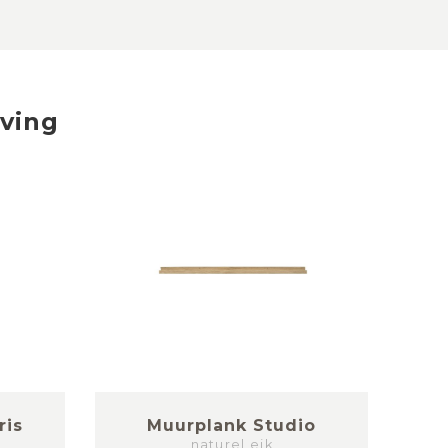
iving
ris
Muurplank Studio
naturel eik