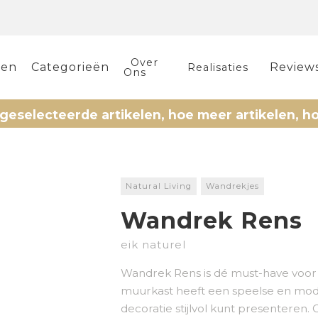
Over
len
Categorieën
Review
Realisaties
Ons
ecteerde artikelen, hoe meer artikelen, hoe mee
Natural Living
Wandrekjes
Wandrek Rens
eik naturel
Wandrek Rens is dé must-have voor 
muurkast heeft een speelse en modu
decoratie stijlvol kunt presenteren. 