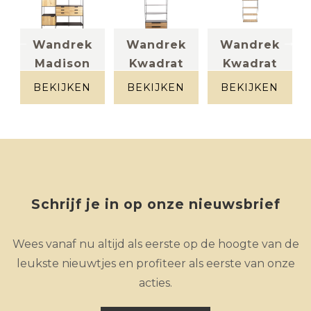
Wandrek
Wandrek
Wandrek
Madison
Kwadrat
Kwadrat
acacia
Metaal +
massief eik +
naturel
massief eik
metaal
BEKIJKEN
BEKIJKEN
BEKIJKEN
Schrijf je in op onze nieuwsbrief
Wees vanaf nu altijd als eerste op de hoogte van de
leukste nieuwtjes en profiteer als eerste van onze
acties.