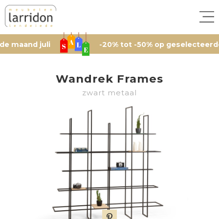
nd juli
-20% tot -50% op geselecteerde artik
Wandrek Frames
zwart metaal