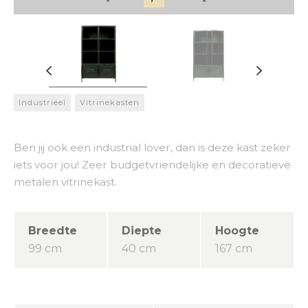
Industrieel
Vitrinekasten
Ben jij ook een industrial lover, dan is deze kast zeker
iets voor jou! Zeer budgetvriendelijke en decoratieve
metalen vitrinekast.
Breedte
Diepte
Hoogte
99 cm
40 cm
167 cm