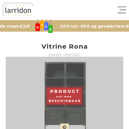
d juli
-20% tot -50% op geselecteerde artike
Vitrine Rona
zwart metaal