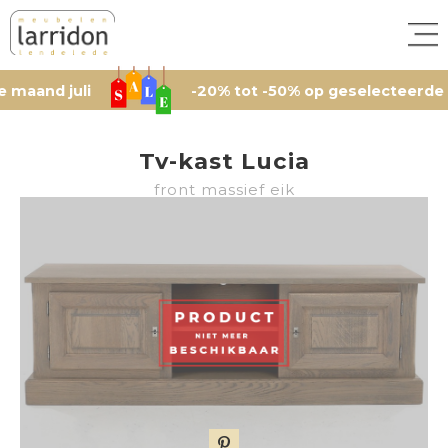
 juli
-20% tot -50% op geselecteerde artikele
Tv-kast Lucia
front massief eik