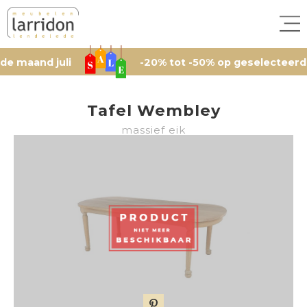
nd juli
-20% tot -50% op geselecteerde artik
Tafel Wembley
massief eik