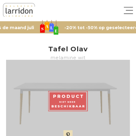
aand juli
-20% tot -50% op geselecteerde arti
Tafel Olav
melamine wit