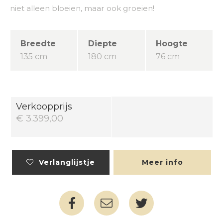
niet alleen bloeien, maar ook groeien!
Breedte
Diepte
Hoogte
135 cm
180 cm
76 cm
Verkoopprijs
€ 3.399,00
Verlanglijstje
Meer info