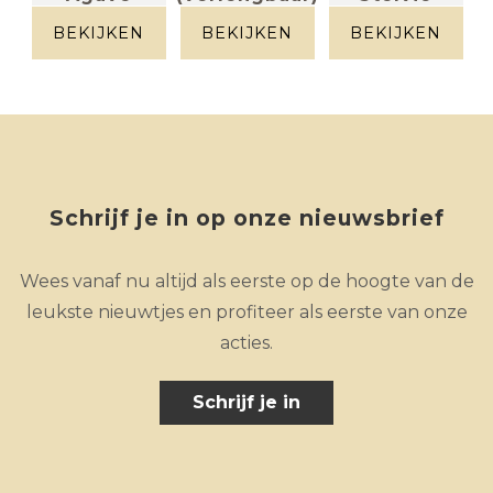
Travertin
keramiek +
keramiek
bruingrijs
metaal
diamond
BEKIJKEN
BEKIJKEN
BEKIJKEN
cream
Schrijf je in op onze nieuwsbrief
Wees vanaf nu altijd als eerste op de hoogte van de
leukste nieuwtjes en profiteer als eerste van onze
acties.
Schrijf je in