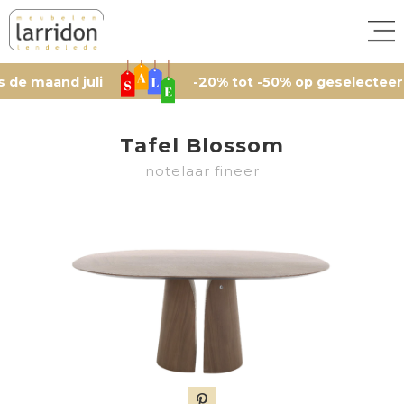
and juli
-20% tot -50% op geselecteerde artik
Tafel Blossom
notelaar fineer