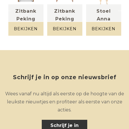
Zitbank
Zitbank
Stoel
Peking
Peking
Anna
Piece
Piece
stof
unique
unique
lichttaupe
BEKIJKEN
BEKIJKEN
BEKIJKEN
Schrijf je in op onze nieuwsbrief
Wees vanaf nu altijd als eerste op de hoogte van de
leukste nieuwtjes en profiteer als eerste van onze
acties.
Schrijf je in