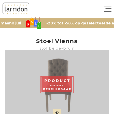
juli
-20% tot -50% op geselecteerde artikele
Stoel Vienna
stof beige-bruin