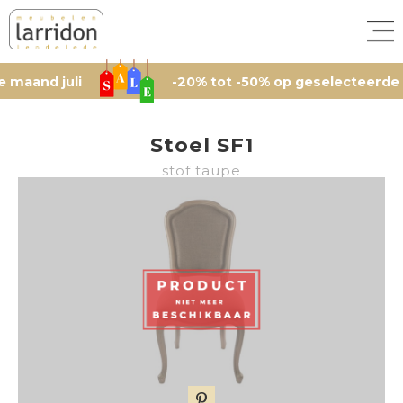
 juli
-20% tot -50% op geselecteerde artikel
Stoel SF1
stof taupe