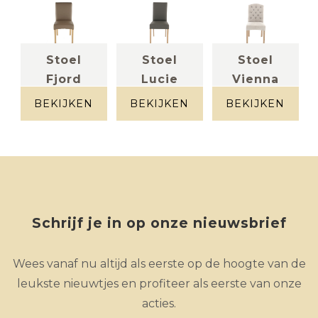
Stoel
Stoel
Stoel
Fjord
Lucie
Vienna
leder donker
Leder grijs
stof
taupe
beigegrijs
BEKIJKEN
BEKIJKEN
BEKIJKEN
Schrijf je in op onze nieuwsbrief
Wees vanaf nu altijd als eerste op de hoogte van de
leukste nieuwtjes en profiteer als eerste van onze
acties.