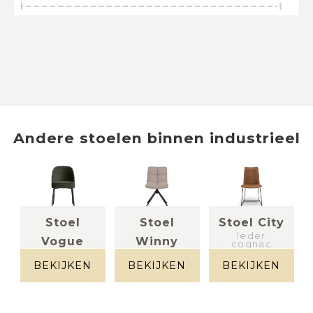
Andere
stoelen
binnen
industrieel
Stoel
Stoel
Stoel City
leder
Vogue
Winny
cognac
s
Stof fluweel
(set van
donker
BEKIJKEN
BEKIJKEN
BEKIJKEN
groen
6)
stof bouclé
zand