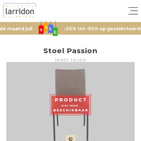
nd juli
-20% tot -50% op geselecteerde artik
Stoel Passion
leder taupe