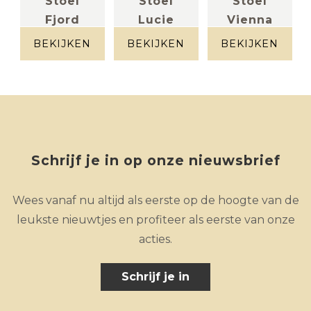
Stoel
Stoel
Stoel
Fjord
Lucie
Vienna
leder donker
Leder grijs
stof
taupe
beigegrijs
BEKIJKEN
BEKIJKEN
BEKIJKEN
Schrijf je in op onze nieuwsbrief
Wees vanaf nu altijd als eerste op de hoogte van de
leukste nieuwtjes en profiteer als eerste van onze
acties.
Schrijf je in