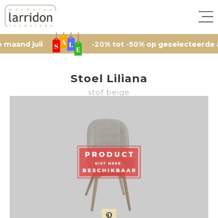
 juli
-20% tot -50% op geselecteerde artikele
Stoel Liliana
stof beige