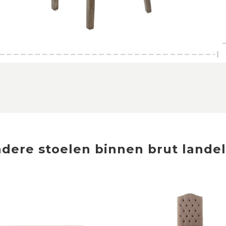
ndere
stoelen
binnen
brut landel