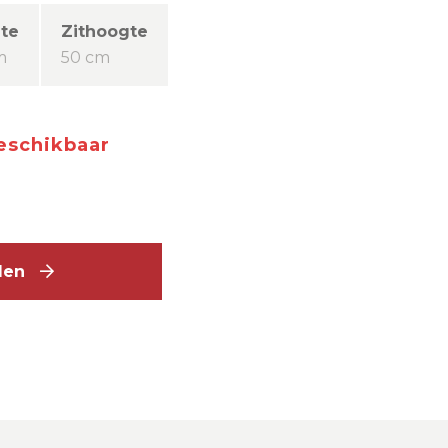
te
Zithoogte
m
50 cm
beschikbaar
elen