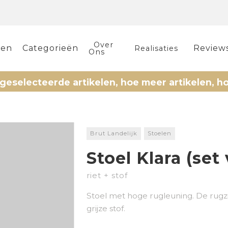
Over
len
Categorieën
Review
Realisaties
Ons
ecteerde artikelen, hoe meer artikelen, hoe mee
Brut Landelijk
Stoelen
Stoel Klara (set
riet + stof
Stoel met hoge rugleuning. De rugzij
grijze stof.