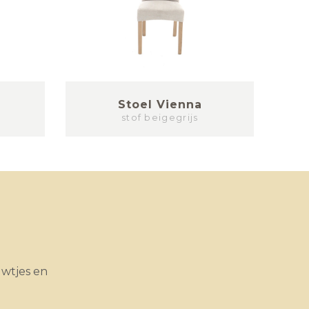
Stoel Vienna
stof beigegrijs
uwtjes en