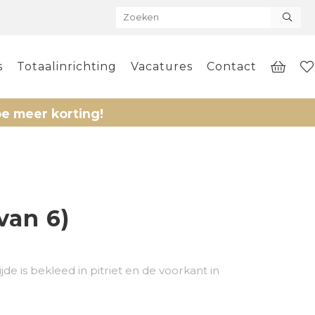
s
Totaalinrichting
Vacatures
Contact
r korting!
 van 6)
de is bekleed in pitriet en de voorkant in