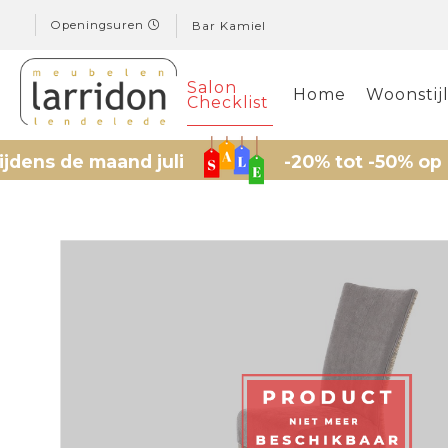
Openingsuren
Bar Kamiel
Salon
Home
Woonstij
Checklist
s de maand juli
-20% tot -50% op gesel