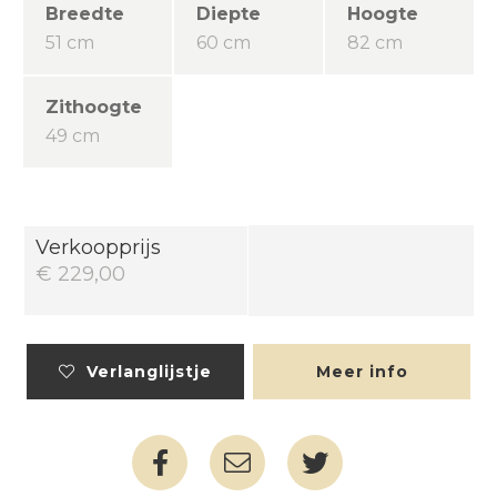
Breedte
Diepte
Hoogte
51 cm
60 cm
82 cm
Zithoogte
49 cm
Verkoopprijs
€ 229,00
Verlanglijstje
Meer info