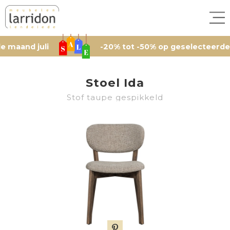
d juli
-20% tot -50% op geselecteerde artike
Stoel Ida
Stof taupe gespikkeld