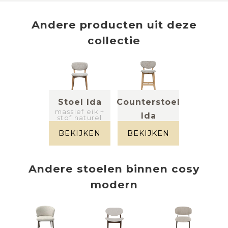
Andere producten uit deze
collectie
Stoel Ida
Counterstoel
massief eik +
Ida
stof naturel
massief eik +
stof naturel
BEKIJKEN
BEKIJKEN
Andere
stoelen
binnen
cosy
modern