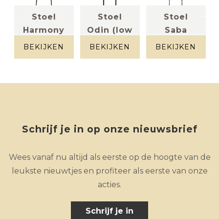
Stoel
Stoel
Stoel
Harmony
Odin (low
Saba
Stof beige
stof
dining)
zandkleur
BEKIJKEN
BEKIJKEN
BEKIJKEN
stof beige
Schrijf je in op onze nieuwsbrief
Wees vanaf nu altijd als eerste op de hoogte van de
leukste nieuwtjes en profiteer als eerste van onze
acties.
Schrijf je in