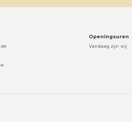
Openingsuren
ede
Vandaag zijn wij
be
gsrecht