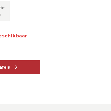
te
m
beschikbaar
tafels