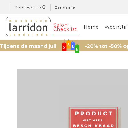
Openingsuren
Bar Kamiel
Salon
Home
Woonstij
Checklist
ns de maand juli
-20% tot -50% op ges