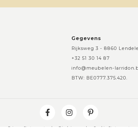
Gegevens
Rijksweg 3 - 8860 Lendel
+32 51 30 14 87
info@meubelen-larridon.
BTW: BE0777.375.420.
Privacy Statement
|
Disclaimer
|
Cookie Statement
ngs- en retourbeleid
|
Algemene Voorwaarden
|
Herroepin