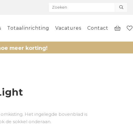
s
Totaalinrichting
Vacatures
Contact
eer korting!
Light
 omkisting. Het ingelegde bovenblad is
ook de sokkel onderaan.