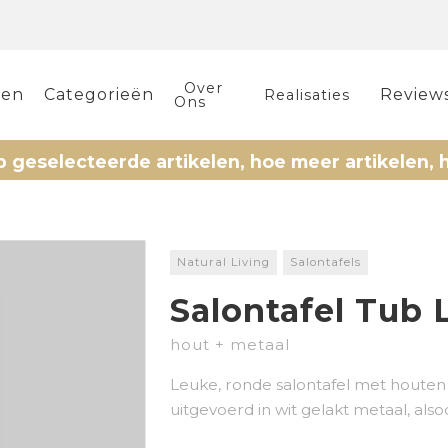
Over
len
Categorieën
Review
Realisaties
Ons
electeerde artikelen, hoe meer artikelen, hoe m
Natural Living
Salontafels
Salontafel Tub 
hout + metaal
Leuke, ronde salontafel met houten
uitgevoerd in wit gelakt metaal, als