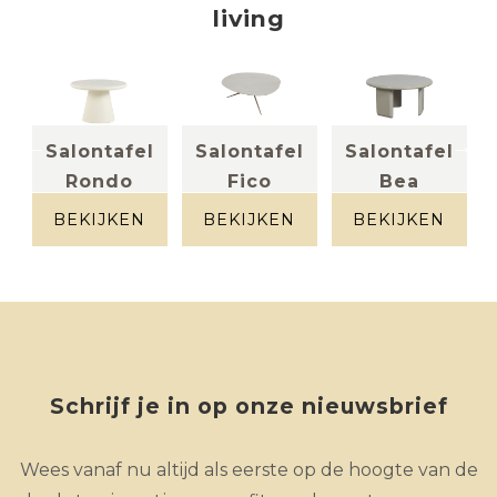
living
l
Salontafel
Salontafel
Salontafel
Rondo
Fico
Bea
cementex
HPL + metaal
mango hout
beige
clay
BEKIJKEN
BEKIJKEN
BEKIJKEN
Schrijf je in op onze nieuwsbrief
Wees vanaf nu altijd als eerste op de hoogte van de