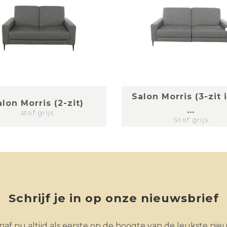
Salon Morris (3-zit 
alon Morris (2-zit)
...
stof grijs
Stof grijs
Schrijf je in op onze nieuwsbrief
af nu altijd als eerste op de hoogte van de leukste nie