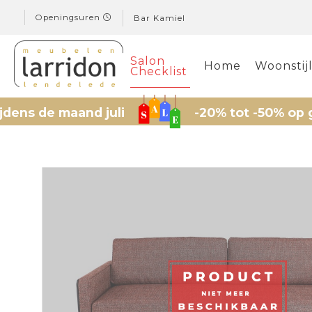
Openingsuren
Bar Kamiel
Salon
Home
Woonstij
Checklist
e maand juli
-20% tot -50% op geselect