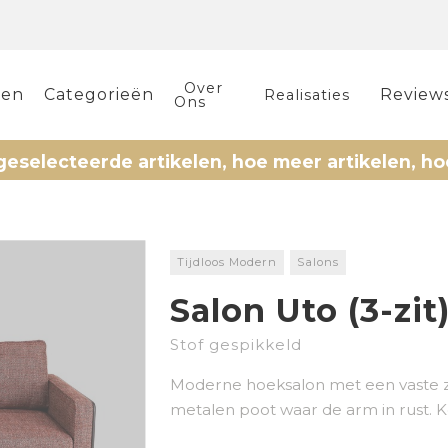
Over
len
Categorieën
Review
Realisaties
Ons
eerde artikelen, hoe meer artikelen, hoe meer 
Tijdloos Modern
Salons
Salon Uto (3-zit
Stof gespikkeld
Moderne hoeksalon met een vaste zi
metalen poot waar de arm in rust. K