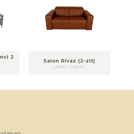
incl 2
Salon Rivaz (2-zit)
S
Leder cognac
uwtjes en