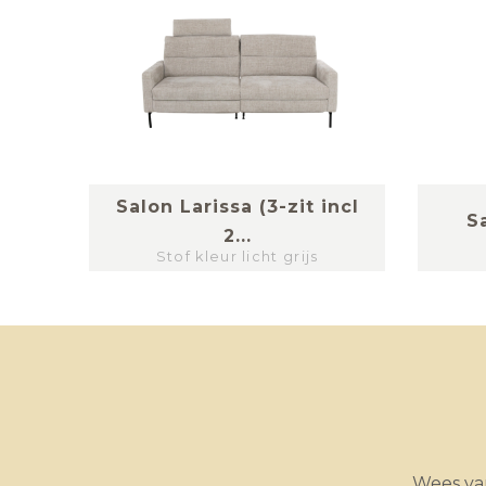
ncl.
Salon Larissa (3-zit incl
S
2...
Stof kleur licht grijs
Wees van