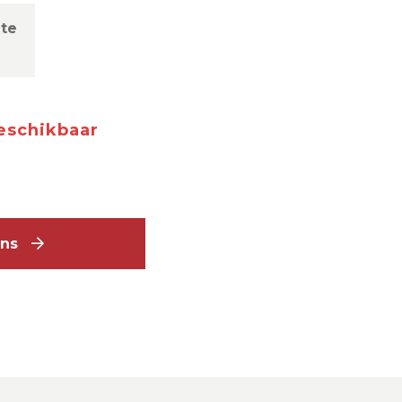
te
m
beschikbaar
lons