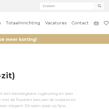
s
Totaalinrichting
Vacatures
Contact
r korting!
zit)
t een beweegbare rugleuning en zeer
 met de fluwelen bies aan de kussens en
r elegant. Dit salon staat op fijne,