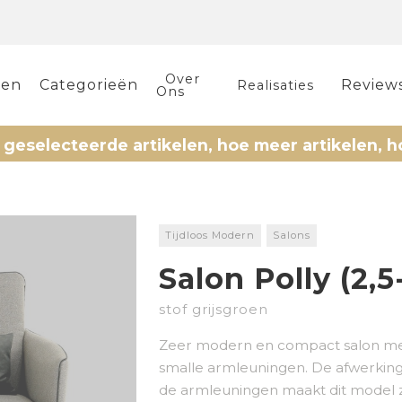
Over
len
Categorieën
Review
Realisaties
Ons
ecteerde artikelen, hoe meer artikelen, hoe mee
Tijdloos Modern
Salons
Salon Polly (2,5-
stof grijsgroen
Zeer modern en compact salon me
smalle armleuningen. De afwerking
de armleuningen maakt dit model zee