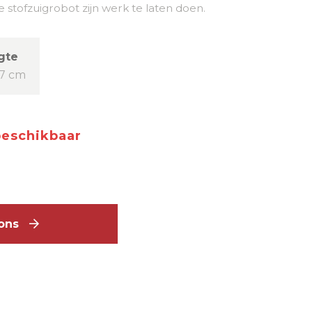
 stofzuigrobot zijn werk te laten doen.
gte
7 cm
beschikbaar
alons