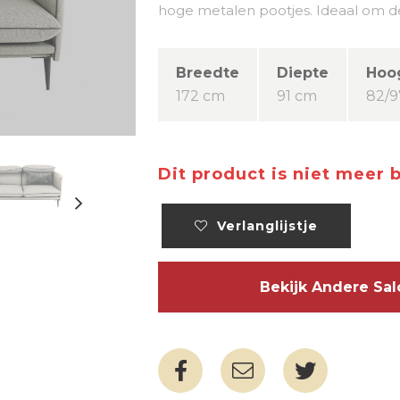
hoge metalen pootjes. Ideaal om de
Breedte
Diepte
Hoo
172 cm
91 cm
82/9
Dit product is niet meer 
Verlanglijstje
Bekijk Andere S