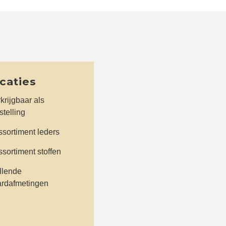
icaties
krijgbaar als
telling
sortiment leders
sortiment stoffen
llende
ardafmetingen