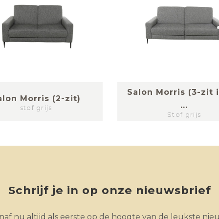
Salon Morris (3-zit 
alon Morris (2-zit)
...
stof grijs
Stof grijs
Schrijf je in op onze nieuwsbrief
af nu altijd als eerste op de hoogte van de leukste nie