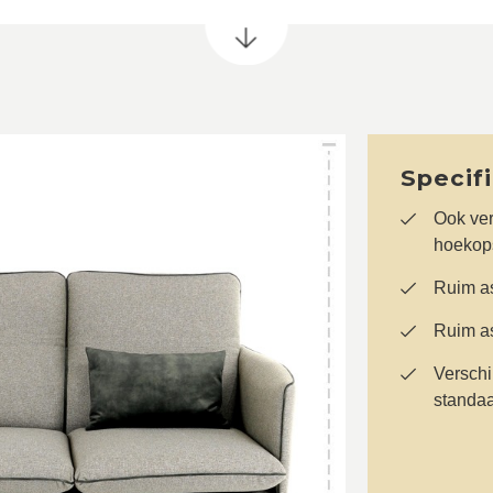
Specif
Ook ver
hoekops
Ruim as
Ruim as
Verschi
standa