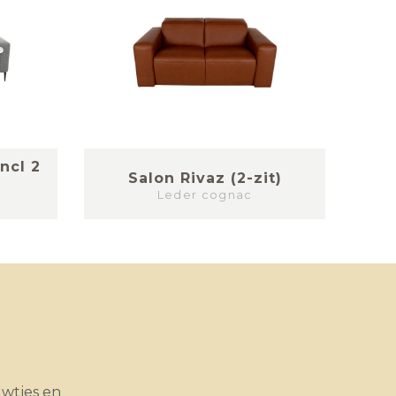
incl 2
Salon Rivaz (2-zit)
S
Leder cognac
uwtjes en