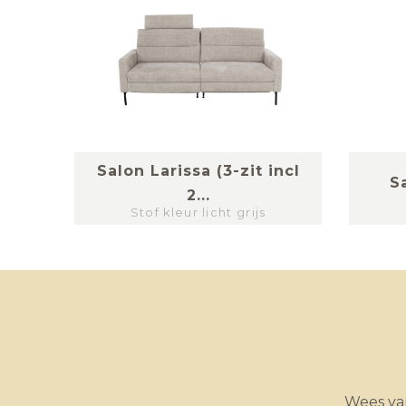
ncl.
Salon Larissa (3-zit incl
S
2...
Stof kleur licht grijs
Wees van