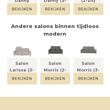
Danny
Danny (3-
(2-zit)
leder
(2,5-zit
zit)
lichtgrijs
BEKIJKEN
BEKIJKEN
BEKIJKEN
leder taupe
met 2 ...
Leder taupe
Andere
salons
binnen
tijdloos
modern
Salon
Salon
Salon
-
Larissa (3-
Morris (2-
Morris (3-
zit incl 2...
zit)
zit incl 2
BEKIJKEN
BEKIJKEN
BEKIJKEN
Stof kleur
stof grijs
...
licht grijs
Stof grijs