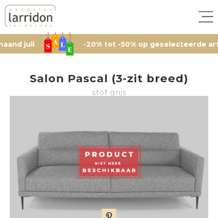
li
-20% tot -50% op geselecteerde artikelen, 
Salon Pascal (3-zit breed)
stof grijs