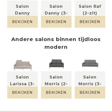
Salon
Salon
Salon Raf
Danny
Danny (3-
(2-zit)
leder
(2,5-zit
zit)
lichtgrijs
BEKIJKEN
BEKIJKEN
BEKIJKEN
leder taupe
met 2 ...
Leder taupe
Andere
salons
binnen
tijdloos
modern
Salon
Salon
Salon
-
Larissa (3-
Morris (2-
Morris (3-
zit incl 2...
zit)
zit incl 2
BEKIJKEN
BEKIJKEN
BEKIJKEN
Stof kleur
stof grijs
...
licht grijs
Stof grijs