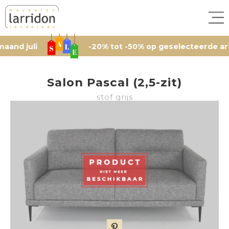
li
-20% tot -50% op geselecteerde artikelen,
Salon Pascal (2,5-zit)
stof grijs