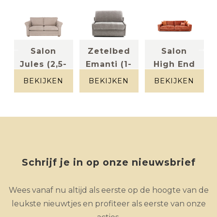
Salon
Zetelbed
Salon
Jules (2,5-
Emanti (1-
High End
zit)
zit)
(3-zit)
BEKIJKEN
BEKIJKEN
BEKIJKEN
stof greige
Stof grijs
Stof
ribfluweel
Peach
Schrijf je in op onze nieuwsbrief
Wees vanaf nu altijd als eerste op de hoogte van de
leukste nieuwtjes en profiteer als eerste van onze