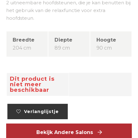
2 uitneembare hoofdsteunen, die je kan benutten bij
het gebruik van de relaxfunctie voor extra
hoofdsteun.
Breedte
Diepte
Hoogte
204 cm
89 cm
90 cm
Dit product is
niet meer
beschikbaar
Verlanglijstje
Bekijk Andere Salons