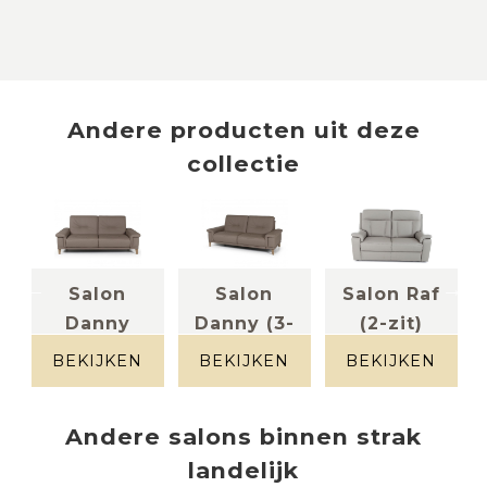
Andere producten uit deze
collectie
Salon
Salon
Salon Raf
Danny
Danny (3-
(2-zit)
leder
(2,5-zit
zit)
lichtgrijs
BEKIJKEN
BEKIJKEN
BEKIJKEN
leder taupe
met 2 ...
Leder taupe
Andere
salons
binnen
strak
landelijk