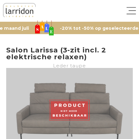
uli
-20% tot -50% op geselecteerde artikelen
Salon Larissa (3-zit incl. 2
elektrische relaxen)
Leder taupe