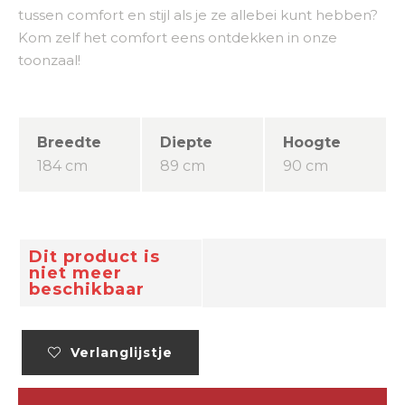
tussen comfort en stijl als je ze allebei kunt hebben?
Kom zelf het comfort eens ontdekken in onze
toonzaal!
Breedte
Diepte
Hoogte
184 cm
89 cm
90 cm
Dit product is
niet meer
beschikbaar
Verlanglijstje