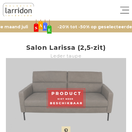
juli
-20% tot -50% op geselecteerde artikele
Salon Larissa (2,5-zit)
Leder taupe