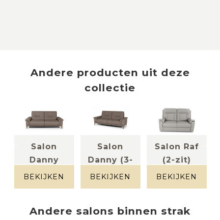
Andere producten uit deze
collectie
Salon
Salon
Salon Raf
Danny
Danny (3-
(2-zit)
leder
(2,5-zit
zit)
lichtgrijs
BEKIJKEN
BEKIJKEN
BEKIJKEN
leder taupe
met 2 ...
Leder taupe
Andere
salons
binnen
strak