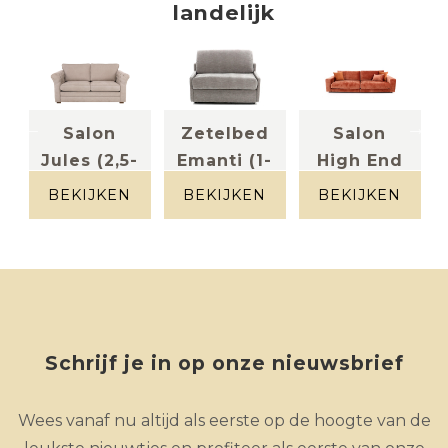
landelijk
Salon
Zetelbed
Salon
Jules (2,5-
Emanti (1-
High End
zit)
zit)
(3-zit)
BEKIJKEN
BEKIJKEN
BEKIJKEN
stof greige
Stof grijs
Stof
ribfluweel
Peach
Schrijf je in op onze nieuwsbrief
Wees vanaf nu altijd als eerste op de hoogte van de