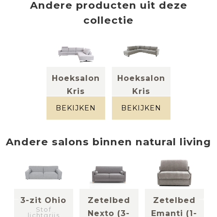
Andere producten uit deze
collectie
Hoeksalon
Hoeksalon
Kris
Kris
Stof grijs
Stof grijs
BEKIJKEN
BEKIJKEN
Andere
salons
binnen
natural living
3-zit Ohio
Zetelbed
Zetelbed
Stof
Nexto (3-
Emanti (1-
lichtgrijs