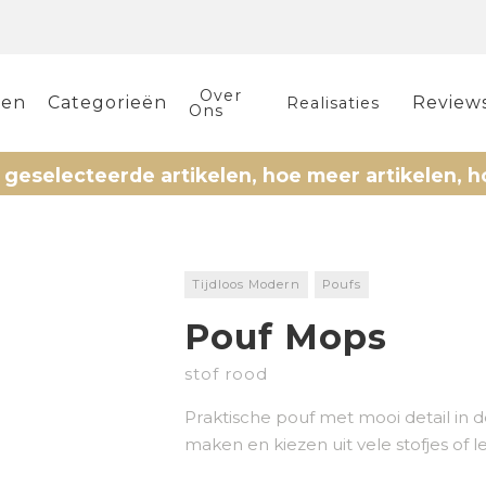
Over
len
Categorieën
Review
Realisaties
Ons
teerde artikelen, hoe meer artikelen, hoe meer 
Tijdloos Modern
Poufs
Pouf Mops
stof rood
Praktische pouf met mooi detail in d
maken en kiezen uit vele stofjes of l