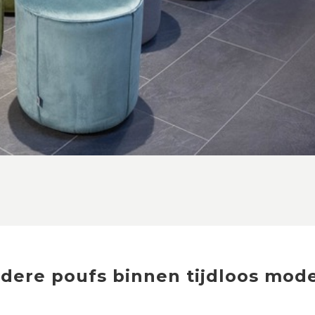
ndere
poufs
binnen
tijdloos mod