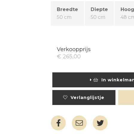
Breedte
Diepte
Hoog
50 cm
50 cm
48 c
Verkoopprijs
€ 265,00
In winkelma
Verlanglijstje