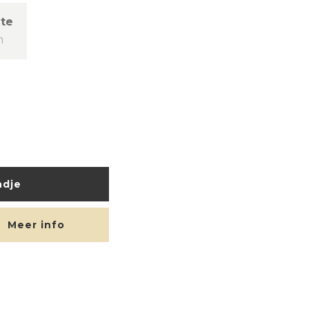
te
m
ndje
Meer info