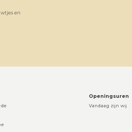
uwtjes en
Openingsuren
ede
Vandaag zijn wij
be