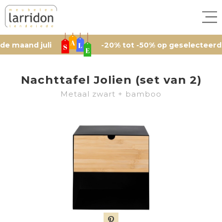
nd juli
-20% tot -50% op geselecteerde artik
Nachttafel Jolien (set van 2)
Metaal zwart + bamboo