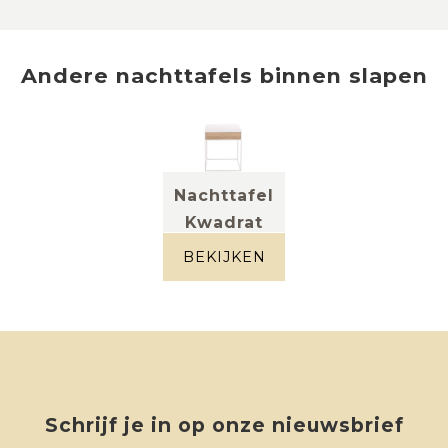
Andere
nachttafels
binnen
slapen
Nachttafel
Kwadrat
(set van 2)
BEKIJKEN
metaal wit +
eik naturel
Schrijf je in op onze nieuwsbrief