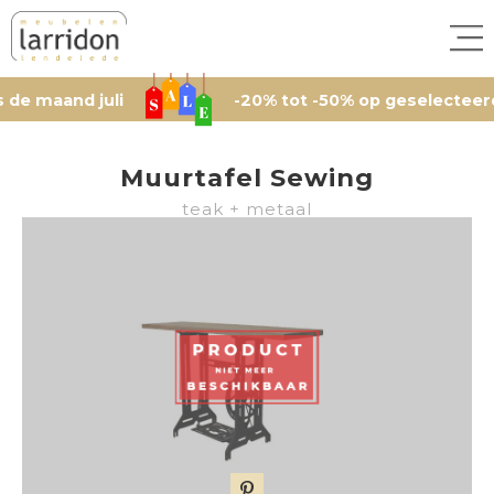
aand juli
-20% tot -50% op geselecteerde arti
Muurtafel Sewing
teak + metaal