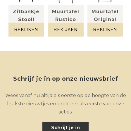
l
Zitbankje
Muurtafel
Muurtafel
Stooll
Rustico
Original
Zwart
pièce
massief eik +
unique
metaal
BEKIJKEN
BEKIJKEN
BEKIJKEN
Schrijf je in op onze nieuwsbrief
Wees vanaf nu altijd als eerste op de hoogte van de
leukste nieuwtjes en profiteer als eerste van onze
acties.
Schrijf je in