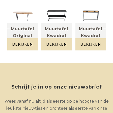
l
Muurtafel
Muurtafel
Muurtafel
Original
Kwadrat
Kwadrat
+
massief eik +
Metaal zwart
massief eik +
metaal
metaal
BEKIJKEN
BEKIJKEN
BEKIJKEN
Schrijf je in op onze nieuwsbrief
Wees vanaf nu altijd als eerste op de hoogte van de
leukste nieuwtjes en profiteer als eerste van onze