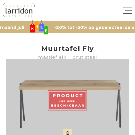
juli
-20% tot -50% op geselecteerde artikele
Muurtafel Fly
massief eik + brut staal