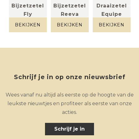
l
Bijzetzetel
Bijzetzetel
Draaizetel
L
Fly
Reeva
Equipe
stof
leder
(halfhoge...
roodbruin
cognac
BEKIJKEN
BEKIJKEN
BEKIJKEN
gespikkeld
leder aniline
cognacbruin
Schrijf je in op onze nieuwsbrief
Wees vanaf nu altijd als eerste op de hoogte van de
leukste nieuwtjes en profiteer als eerste van onze
acties.
Schrijf je in