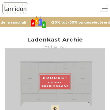
and juli
-20% tot -50% op geselecteerde arti
Ladenkast Archie
Metaal wit