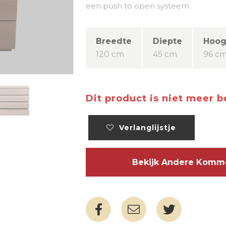
een push to open systeem.
Breedte
Diepte
Hoog
120 cm
45 cm
96 c
Dit product is niet meer 
Verlanglijstje
Bekijk Andere Ko