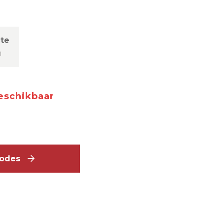
te
m
beschikbaar
mmodes