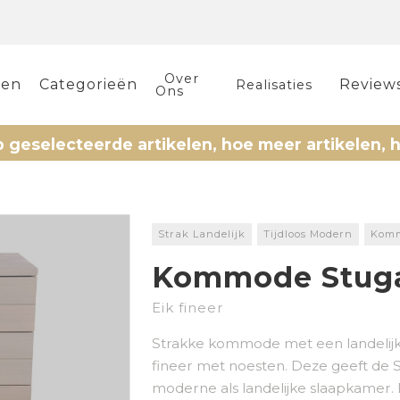
Over
len
Categorieën
Review
Realisaties
Ons
cteerde artikelen, hoe meer artikelen, hoe meer
Strak Landelijk
Tijdloos Modern
Kom
Kommode Stug
Eik fineer
Strakke kommode met een landelijke 
fineer met noesten. Deze geeft de 
moderne als landelijke slaapkamer. 