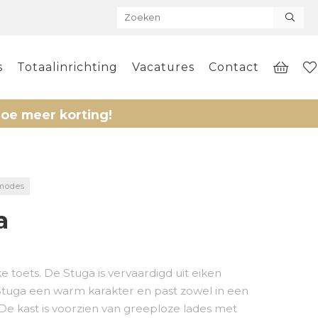
s
Totaalinrichting
Vacatures
Contact
 korting!
modes
a
toets. De Stuga is vervaardigd uit eiken
Stuga een warm karakter en past zowel in een
De kast is voorzien van greeploze lades met