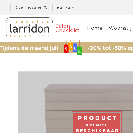
Openingsuren
Bar Kamiel
Salon
Home
Woonstij
Checklist
de maand juli
-20% tot -50% op gesele