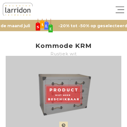
and juli
-20% tot -50% op geselecteerde artik
Kommode KRM
Rustiek wit