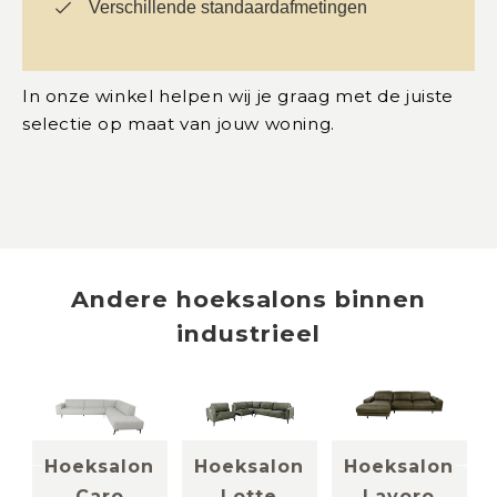
Verschillende standaardafmetingen
In onze winkel helpen wij je graag met de juiste
selectie op maat van jouw woning.
Andere
hoeksalons
binnen
industrieel
n
Hoeksalon
Hoeksalon
Hoeksalon
Caro
Lotte
Lavoro