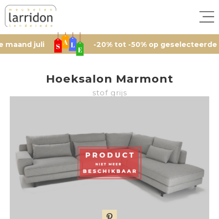
 juli
-20% tot -50% op geselecteerde artikele
Hoeksalon Marmont
stof grijs