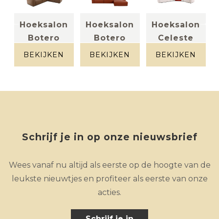
n
Hoeksalon
Hoeksalon
Hoeksalon
Botero
Botero
Celeste
Leder bruin
leder
Stof wit-
cognac
beige
BEKIJKEN
BEKIJKEN
BEKIJKEN
Schrijf je in op onze nieuwsbrief
Wees vanaf nu altijd als eerste op de hoogte van de
leukste nieuwtjes en profiteer als eerste van onze
acties.
Schrijf je in