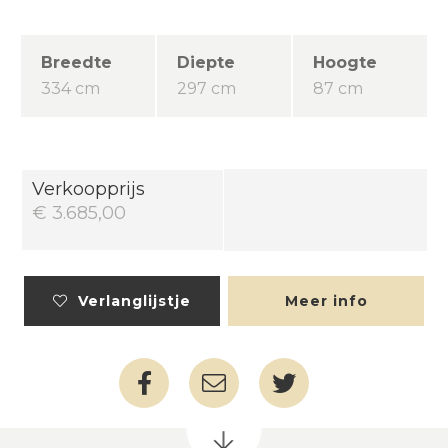
Breedte
Diepte
Hoogte
334 cm
297 cm
87 cm
Verkoopprijs
€ 3.685,00
Verlanglijstje
Meer info