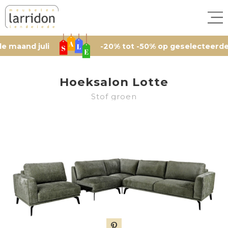
d juli
-20% tot -50% op geselecteerde artikel
Hoeksalon Lotte
Stof groen