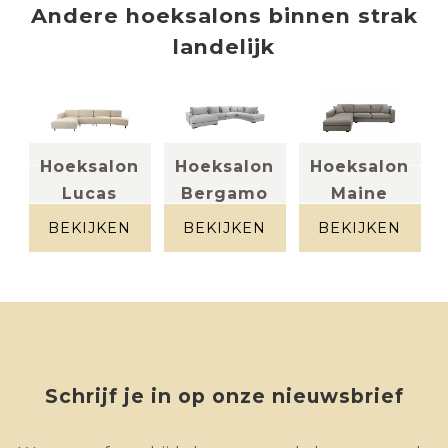
Andere
hoeksalons
binnen
strak
landelijk
n
Hoeksalon
Hoeksalon
Hoeksalon
Lucas
Bergamo
Maine
stof kleur
Stof grijs
Stof
beige
bruingrijs
BEKIJKEN
BEKIJKEN
BEKIJKEN
Schrijf je in op onze nieuwsbrief