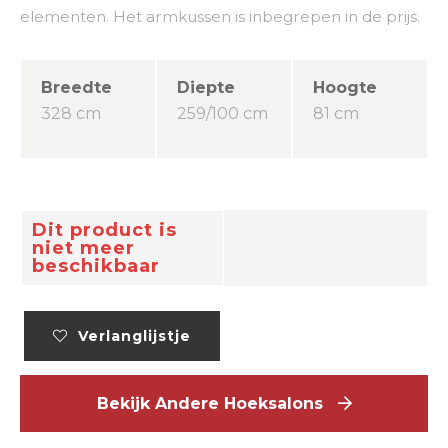
elementen. Het armkussen is inbegrepen in de prijs.
Breedte
Diepte
Hoogte
328 cm
259/100 cm
81 cm
Dit product is
niet meer
beschikbaar
Verlanglijstje
Bekijk Andere Hoeksalons