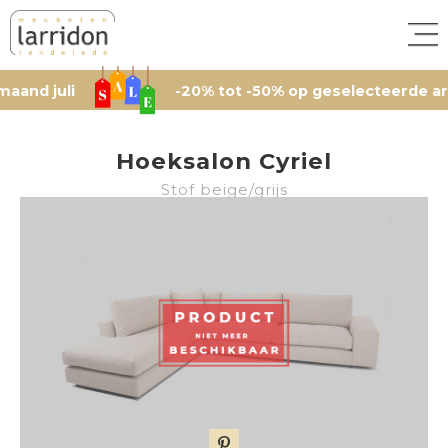
li
-20% tot -50% op geselecteerde artikelen,
Hoeksalon Cyriel
Stof beige/grijs