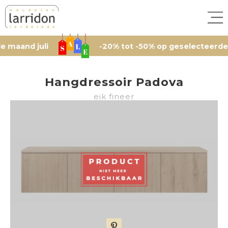
d juli
-20% tot -50% op geselecteerde artikel
Hangdressoir Padova
eik fineer