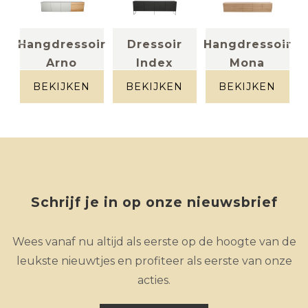
Hangdressoir
Dressoir
Hangdressoir
Arno
Index
Mona
structuurlak
Eik + metaal
massief eik
+ eik fineer
BEKIJKEN
BEKIJKEN
BEKIJKEN
Schrijf je in op onze nieuwsbrief
Wees vanaf nu altijd als eerste op de hoogte van de
leukste nieuwtjes en profiteer als eerste van onze
acties.