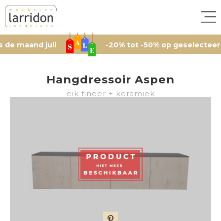
aand juli
-20% tot -50% op geselecteerde arti
Hangdressoir Aspen
eik fineer + keramiek