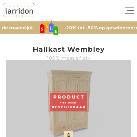
and juli
-20% tot -50% op geselecteerde artik
Hallkast Wembley
100% massief eik