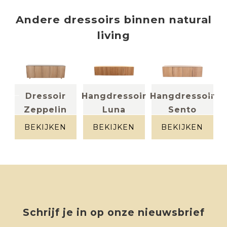
Andere
dressoirs
binnen
natural
living
Dressoir
Hangdressoir
Hangdressoir
Zeppelin
Luna
Sento
massief eik +
Massief eik
Front
t
cement
naturel
massief eik
BEKIJKEN
BEKIJKEN
BEKIJKEN
Schrijf je in op onze nieuwsbrief