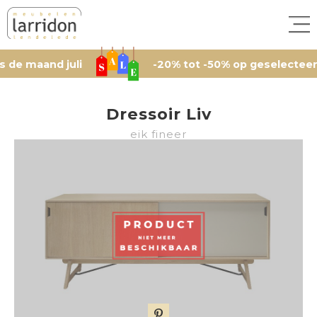
aand juli
-20% tot -50% op geselecteerde arti
Dressoir Liv
eik fineer