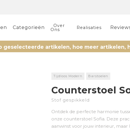
Over
len
Categorieën
Review
Realisaties
Ons
teerde artikelen, hoe meer artikelen, hoe meer
Tijdloos Modern
Barstoelen
Counterstoel So
Stof gespikkeld
Ontdek de perfecte harmonie tusse
onze counterstoel Sofia. Deze prach
aanwinst voor jouw interieur, maar