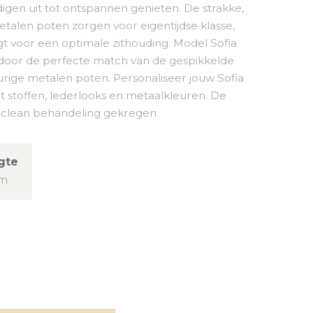
digen uit tot ontspannen genieten. De strakke,
alen poten zorgen voor eigentijdse klasse,
gt voor een optimale zithouding. Model Sofia
ng door de perfecte match van de gespikkelde
rige metalen poten. Personaliseer jouw Sofia
t stoffen, lederlooks en metaalkleuren. De
y clean behandeling gekregen.
gte
cm