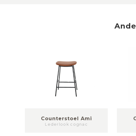
And
na
Counterstoel Ami
Lederlook cognac