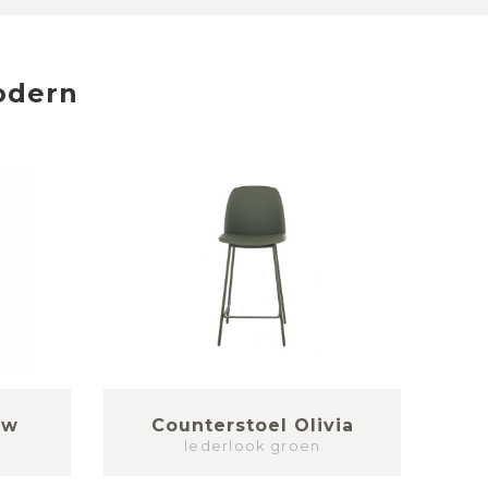
odern
ow
Counterstoel Olivia
lederlook groen