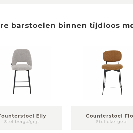
ere
barstoelen
binnen
tijdloos m
Counterstoel Elly
Counterstoel Fl
Stof beige/grijs
Stof okergeel