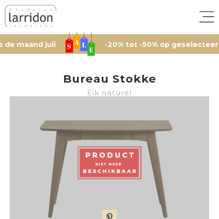
aand juli
-20% tot -50% op geselecteerde arti
Bureau Stokke
Eik naturel