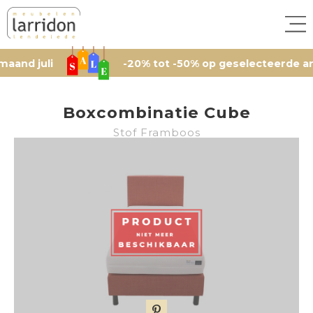
li
-20% tot -50% op geselecteerde artikelen,
Boxcombinatie Cube
Stof Framboos