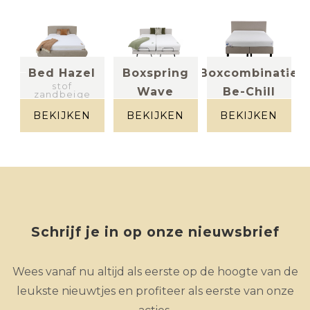
tie
Bed Hazel
Boxspring
Boxcombinatie
stof
Wave
Be-Chill
zandbeige
Stof beige
(elektrisch)
BEKIJKEN
BEKIJKEN
BEKIJKEN
stof greige
gespikkeld
Schrijf je in op onze nieuwsbrief
Wees vanaf nu altijd als eerste op de hoogte van de
leukste nieuwtjes en profiteer als eerste van onze