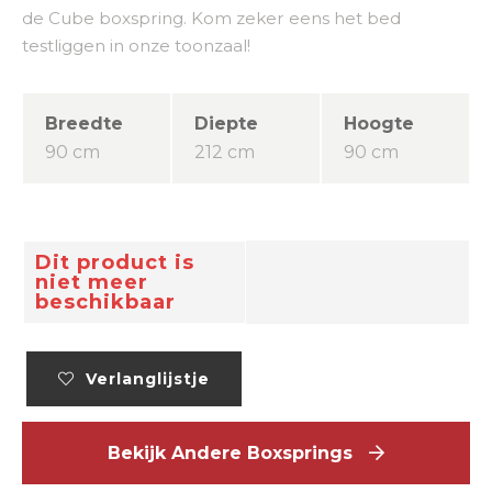
de Cube boxspring. Kom zeker eens het bed
testliggen in onze toonzaal!
Breedte
Diepte
Hoogte
90 cm
212 cm
90 cm
Dit product is
niet meer
beschikbaar
Verlanglijstje
Bekijk Andere Boxsprings