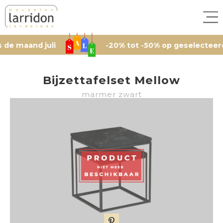
and juli
-20% tot -50% op geselecteerde artik
Bijzettafelset Mellow
marmer zwart