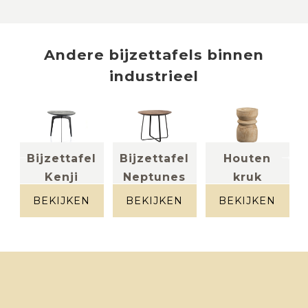
Andere
bijzettafels
binnen
industrieel
el
Bijzettafel
Bijzettafel
Houten
Kenji
Neptunes
kruk
mangohout
M
Bikkel
zwart
BEKIJKEN
BEKIJKEN
BEKIJKEN
teakhout +
Paulownia
metaal
hout