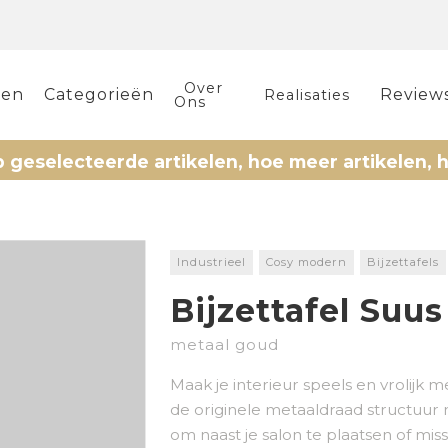
Over
len
Categorieën
Review
Realisaties
Ons
cteerde artikelen, hoe meer artikelen, hoe mee
Industrieel
Cosy modern
Bijzettafels
Bijzettafel Suus
metaal goud
Maak je interieur speels en vrolijk 
de originele metaaldraad structuur
om naast je salon te plaatsen of mis