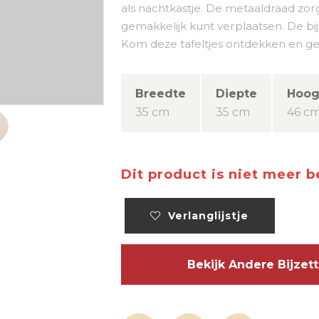
als nachtkastje. De metaaldraad zorg
gemakkelijk kunt verplaatsen. De bijz
Kom deze tafeltjes ontdekken en geef
Breedte
Diepte
Hoog
35 cm
35 cm
46 c
Dit product is niet meer 
Verlanglijstje
Bekijk Andere Bijze