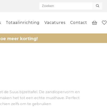
s
Totaalinrichting
Vacatures
Contact
r korting!
met de Suus bijzettafel. De zandlopervorm en
 maken het tot een echte musthave. Perfect
schien zelfs om te gebruiken