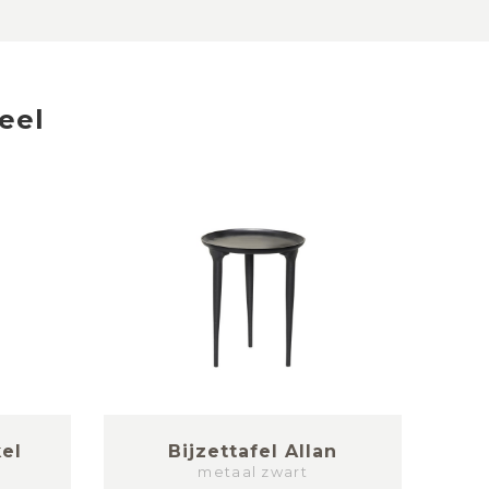
eel
el
Bijzettafel Allan
metaal zwart