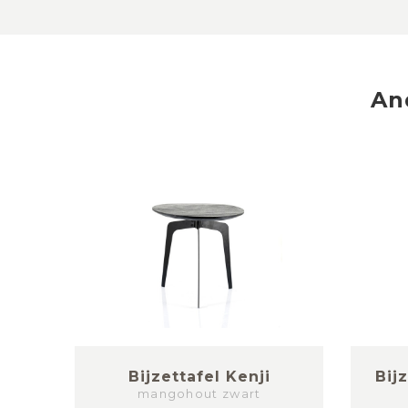
An
at
Bijzettafel Kenji
Bij
mangohout zwart