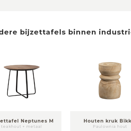
dere
bijzettafels
binnen
industri
zettafel Neptunes M
Houten kruk Bikk
teakhout + metaal
Paulownia hout