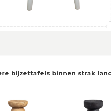
ere
bijzettafels
binnen
strak land