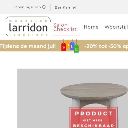
Openingsuren
Bar Kamiel
Salon
Home
Woonstij
Checklist
ns de maand juli
-20% tot -50% op gese