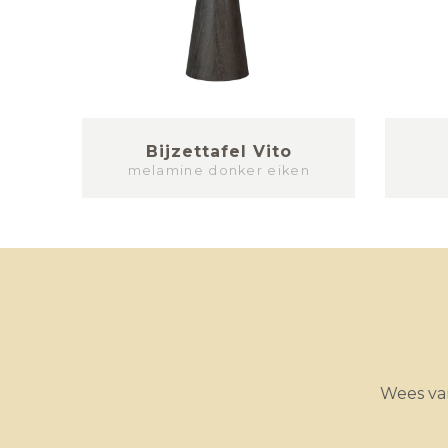
za
Bijzettafel Vito
melamine donker eiken
Wees van