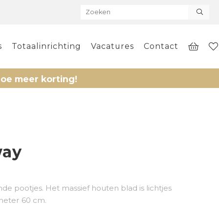
s
Totaalinrichting
Vacatures
Contact
er korting!
way
nde pootjes. Het massief houten blad is lichtjes
meter 60 cm.