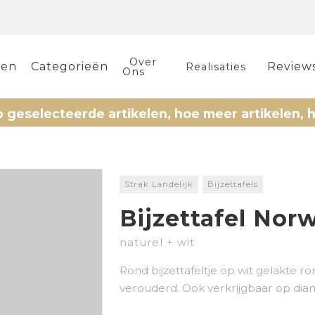
Over
len
Categorieën
Review
Realisaties
Ons
lecteerde artikelen, hoe meer artikelen, hoe me
Strak Landelijk
Bijzettafels
Bijzettafel Nor
naturel + wit
Rond bijzettafeltje op wit gelakte ro
verouderd. Ook verkrijgbaar op dia