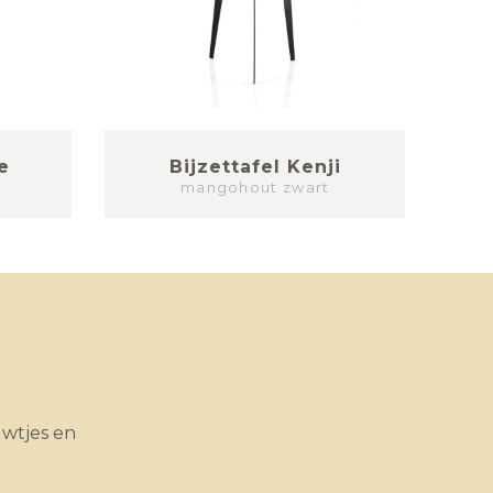
e
Bijzettafel Kenji
Bi
mangohout zwart
uwtjes en