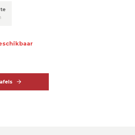
te
m
beschikbaar
ttafels