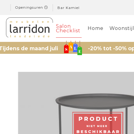
Openingsuren
Bar Kamiel
Salon
Home
Woonstij
Checklist
s de maand juli
-20% tot -50% op gese