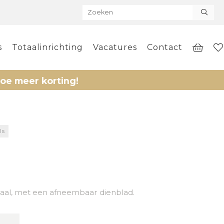
s
Totaalinrichting
Vacatures
Contact
er korting!
ls
taal, met een afneembaar dienblad.