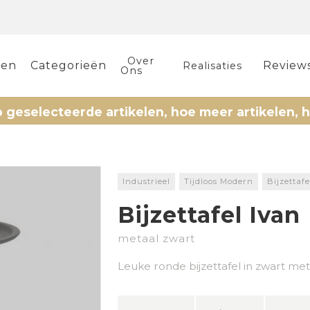
Over
len
Categorieën
Review
Realisaties
Ons
lecteerde artikelen, hoe meer artikelen, hoe me
Industrieel
Tijdloos Modern
Bijzettafe
Bijzettafel Ivan
metaal zwart
Leuke ronde bijzettafel in zwart me