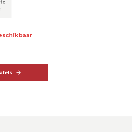
te
m
beschikbaar
ttafels