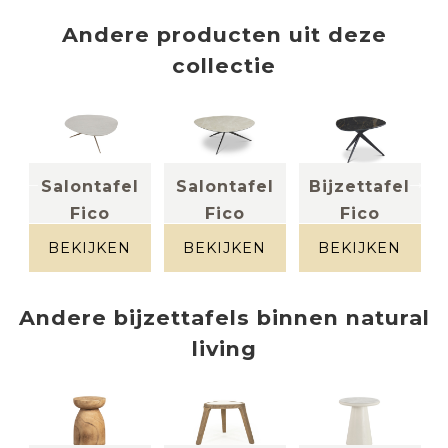
Andere producten uit deze
collectie
l
Salontafel
Salontafel
Bijzettafel
O
Fico
Fico
Fico
+
HPL + metaal
Keramiek +
keramiek +
metaal
metaal
BEKIJKEN
BEKIJKEN
BEKIJKEN
Andere
bijzettafels
binnen
natural
living