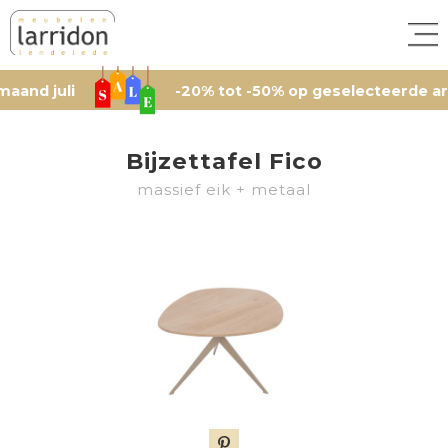
uli
-20% tot -50% op geselecteerde artikelen,
Bijzettafel Fico
massief eik + metaal