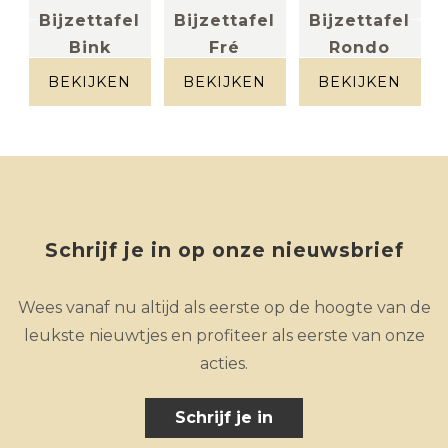
l
Bijzettafel
Bijzettafel
Bijzettafel
Bink
Fré
Rondo
massief hout
marmer +
cementex
hout
beige
BEKIJKEN
BEKIJKEN
BEKIJKEN
Schrijf je in op onze nieuwsbrief
Wees vanaf nu altijd als eerste op de hoogte van de
leukste nieuwtjes en profiteer als eerste van onze
acties.
Schrijf je in