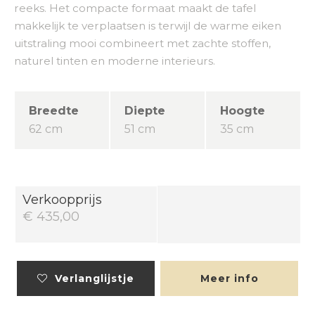
reeks. Het compacte formaat maakt de tafel
makkelijk te verplaatsen is terwijl de warme eiken
uitstraling mooi combineert met zachte stoffen,
naturel tinten en moderne interieurs.
Breedte
Diepte
Hoogte
62 cm
51 cm
35 cm
Verkoopprijs
€ 435,00
Verlanglijstje
Meer info